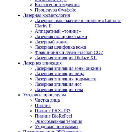
Коллагеностимуляция
Процедура Фулфейс
Лазерная косметология
Лазерное омоложение и эпиляция Lutronic
Clarity II
Аппаратный «тонинг»
Лазерная полировка кожи
Лазерный дождь
Лазерная шлифовка кожи
Фракционный лазер Fraction CO2
Лазерная эпиляция Diolaze XL
Лазерная эпиляция
Лазерная эпиляция зоны бикини
Лазерная эпиляция лица
Лазерная эпиляция подмышек
Лазерная эпиляция ног
Лазерная эпиляция тела
Уходовые процедуры
Чистка лица
Пилинг
Пилинг PRX-T33
Пилинг BioRePeel
Экзосомальная терапия
Уходовые программы
Плазмотерапия, PRP терапия