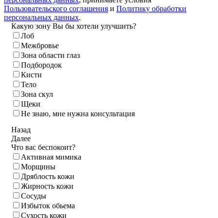
Пользовательского соглашения
и
Политику обработки
персональных данных
.
Какую зону Вы бы хотели улучшить?
Лоб
Межбровье
Зона области глаз
Подбородок
Кисти
Тело
Зона скул
Щеки
Не знаю, мне нужна консультация
Назад
Далее
Что вас беспокоит?
Активная мимика
Морщины
Дряблость кожи
Жирность кожи
Сосуды
Избыток обьема
Сухость кожи