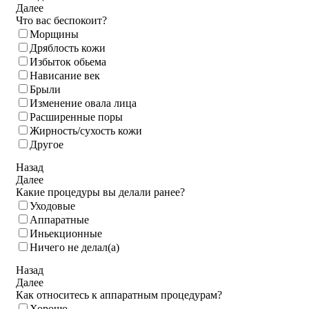
Далее
Что вас беспокоит?
Морщины
Дряблость кожи
Избыток обьема
Нависание век
Брыли
Изменение овала лица
Расширенные поры
Жирность/сухость кожи
Другое
Назад
Далее
Какие процедуры вы делали ранее?
Уходовые
Аппаратные
Иньекционные
Ничего не делал(а)
Назад
Далее
Как относитесь к аппаратным процедурам?
Хорошо