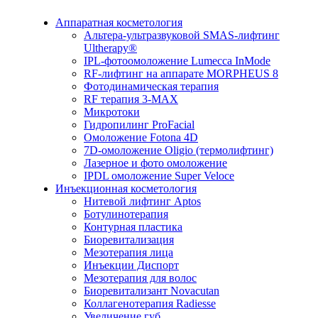
Аппаратная косметология
Альтера-ультразвуковой SMAS-лифтинг
Ultherapy®
IPL-фотоомоложение Lumecca InMode
RF-лифтинг на аппарате MORPHEUS 8
Фотодинамическая терапия
RF терапия 3-MAX
Микротоки
Гидропилинг ProFacial
Омоложение Fotona 4D
7D-омоложение Oligio (термолифтинг)
Лазерное и фото омоложение
IPDL омоложение Super Veloce
Инъекционная косметология
Нитевой лифтинг Aptos
Ботулинотерапия
Контурная пластика
Биоревитализация
Мезотерапия лица
Инъекции Диспорт
Мезотерапия для волос
Биоревитализант Novacutan
Коллагенотерапия Radiesse
Увеличение губ