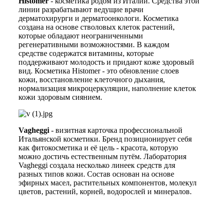
Histomer
- косметика родом из Италии. Средства этой
линии разрабатывают ведущие врачи
дерматохирурги и дерматоонкологи. Косметика
создана на основе стволовых клеток растений,
которые обладают неограниченными
регенеративными возможностями. В каждом
средстве содержатся витамины, которые
поддерживают молодость и придают коже здоровый
вид. Косметика Histomer - это обновление слоев
кожи, восстановление клеточного дыхания,
нормализация микроцеркуляции, наполнение клеток
кожи здоровым сиянием.
Vagheggi
- визитная карточка профессиональной
Итальянской косметики. Бренд позиционирует себя
как фитокосметика и её цель - красота, которую
можно достичь естественным путём. Лаборатория
Vagheggi создала несколько линеек средств для
разных типов кожи. Состав основан на основе
эфирных масел, растительных компонентов, молекул
цветов, растений, корней, водорослей и минералов.