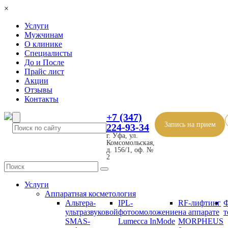
×
Услуги
Мужчинам
О клинике
Специалисты
До и После
Прайс лист
Акции
Отзывы
Контакты
+7 (347)
Запись на прием
224-93-34
г. Уфа, ул.
Комсомольская,
д. 156/1, оф. №
2
Услуги
Аппаратная косметология
Альтера-
IPL-
RF-лифтинг
Ф
ультразвуковой
фотоомоложение
на аппарате
т
SMAS-
Lumecca InMode
MORPHEUS