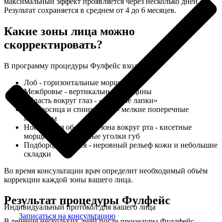
максимальный эффект проявляется через несколько дней.
Результат сохраняется в среднем от 4 до 6 месяцев.
Какие зоны лица можно
скорректировать?
В программу процедуры Фулфейс входят:
Лоб - горизонтальные морщины
Межбровье - вертикальные морщины
Область вокруг глаз - «гусиные лапки»
Переносица и спинка носа - мелкие поперечные
морщины
Носогубная область и зона вокруг рта - кисетные
морщины, опущенные уголки губ
Подбородок и шея - неровный рельеф кожи и небольшие
складки
Во время консультации врач определит необходимый объём
коррекции каждой зоны вашего лица.
Результат процедуры Фулфейс
Индивидуальный протокол для вашего лица
Записаться на консультацию
В течение нескольких дней после процедуры Фуллфейс