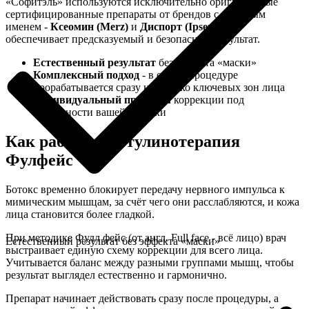
«Софитэль» используются исключительно оригинальные
сертифицированные препараты от брендов с мировым
именем -
Ксеомин (Merz)
и
Диспорт (Ipsen)
. Это
обеспечивает предсказуемый и безопасный результат.
Естественный результат
без эффекта «маски»
Комплексный подход
- в одной процедуре
прорабатывается сразу несколько ключевых зон лица
Индивидуальный протокол
коррекции под
особенности вашей мимики
Как работает ботулинотерапия
Фулфейс
Ботокс временно блокирует передачу нервного импульса к
мимическим мышцам, за счёт чего они расслабляются, и кожа
лица становится более гладкой.
При методике Фулл фейс (от англ. Full face - всё лицо) врач
Естественный результат без эффекта «маски»
выстраивает единую схему коррекции для всего лица.
Учитывается баланс между разными группами мышц, чтобы
результат выглядел естественно и гармонично.
Препарат начинает действовать сразу после процедуры, а