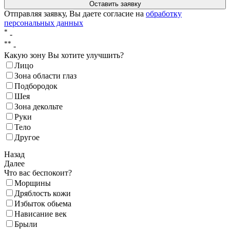
Отправляя заявку, Вы даете согласие на
обработку
персональных данных
*
-
**
-
Какую зону Вы хотите улучшить?
Лицо
Зона области глаз
Подбородок
Шея
Зона декольте
Руки
Тело
Другое
Назад
Далее
Что вас беспокоит?
Морщины
Дряблость кожи
Избыток обьема
Нависание век
Брыли