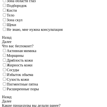
Зона области глаз
Подбородок
Кисти
Тело
Зона скул
Щеки
Не знаю, мне нужна консультация
Назад
Далее
Что вас беспокоит?
Активная мимика
Морщины
Дряблость кожи
Жирность кожи
Сосуды
Избыток обьема
Сухость кожи
Пигментные пятна
Расширенные поры
Назад
Далее
Какие процедуры вы делали ранее?