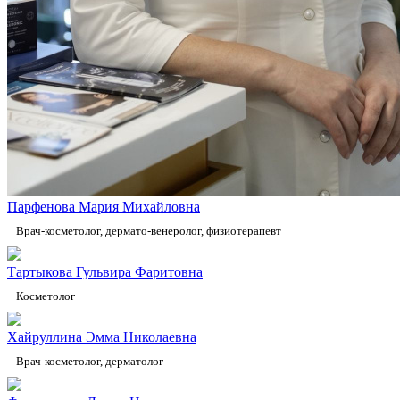
Парфенова Мария Михайловна
Врач-косметолог, дермато-венеролог, физиотерапевт
Тартыкова Гульвира Фаритовна
Косметолог
Хайруллина Эмма Николаевна
Врач-косметолог, дерматолог