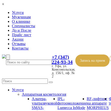
×
Услуги
Мужчинам
О клинике
Специалисты
До и После
Прайс лист
Акции
Отзывы
Контакты
+7 (347)
Запись на прием
224-93-34
г. Уфа, ул.
Комсомольская,
д. 156/1, оф. №
2
Услуги
Аппаратная косметология
Альтера-
IPL-
RF-лифтинг
Ф
ультразвуковой
фотоомоложение
на аппарате
т
SMAS-
Lumecca InMode
MORPHEUS