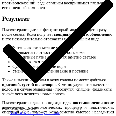
противопоказаний, ведь организм воспринимает плазму как
естественный компонент.
Результат
Плазмотерапия дает эффект, который можно увидеть сразу
после сеанса. Кожа получает
мощный стимул к обновлению
и это незамедлительно отражается на ее внешнем виде:
Разглаживаются мелкие морщины
Улучшается плотность и упругость кожи
Пигментные пятна становятся заметно светлее
Выравнивается тон лица
Сужаются расширенные поры
Уменьшаются проявления акне и постакне
Также инъекции плазмы в кожу головы помогут добиться
красивой, густой шевелюры
. Заметно улучшится качество
волос, а в случае облысения - проснутся "спящие" фолликулы,
за счёт чего появятся новые волосы.
Плазмотерапия идеально подходит для
восстановления
после
агрессивных косметологических процедур и пластических
Результат до 1,5 лет
операций. Она поможет коже заметно быстрее насладиться
Записаться на консультацию