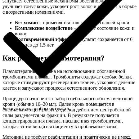
запускает естественные механизмы восстановления и
улучшает тонус кожи, ускоряет рост волос и помогает в борьбе
с возрастными изменениями.
Без химии
– применяется только плазма вашей крови
Комплексное воздействие
– улучшит состояние кожи и
волос
Долговременный эффект
– результат сохраняется от 6
месяцев до 1,5 лет
Как работает плазмотерапия?
Плазмотерапия основана на использовании обогащенной
тромбоцитами плазмы. Тромбоциты содержат особые белки,
которые стимулируют регенерацию тканей, ускоряют деление
клеток и запускают процессы естественного обновления.
Процедура начинается с забора небольшого объема венозной
крови (обычно 10–20 мл). Далее кровь помещается в
Безопасно для любого возраста
специальную центрифугу, где под действием центробежной
силы разделяется на фракции. В результате получается
концентрированная плазма, насыщенная тромбоцитами,
которая затем вводится пациенту в проблемные зоны.
Методика не требует реабилитации и практически не имеет