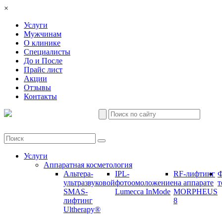
×
Услуги
Мужчинам
О клинике
Специалисты
До и После
Прайс лист
Акции
Отзывы
Контакты
Услуги
Аппаратная косметология
Альтера-
IPL-
RF-лифтинг
Ф
ультразвуковой
фотоомоложение
на аппарате
т
SMAS-
Lumecca InMode
MORPHEUS
лифтинг
8
Ultherapy®