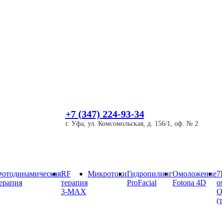
+7 (347) 224-93-34
г. Уфа, ул. Комсомольская, д. 156/1, оф. № 2
отодинамическая
RF
Микротоки
Гидропилинг
Омоложение
7
ерапия
терапия
ProFacial
Fotona 4D
о
3-MAX
O
(