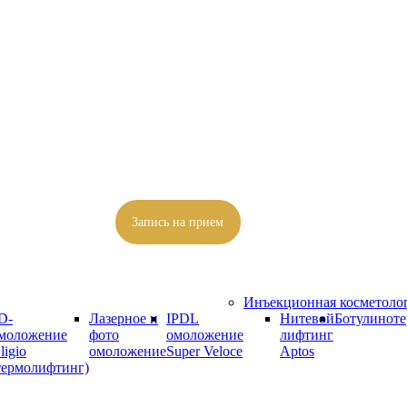
Запись на прием
Инъекционная косметоло
D-
Лазерное и
IPDL
Нитевой
Ботулиноте
моложение
фото
омоложение
лифтинг
ligio
омоложение
Super Veloce
Aptos
термолифтинг)