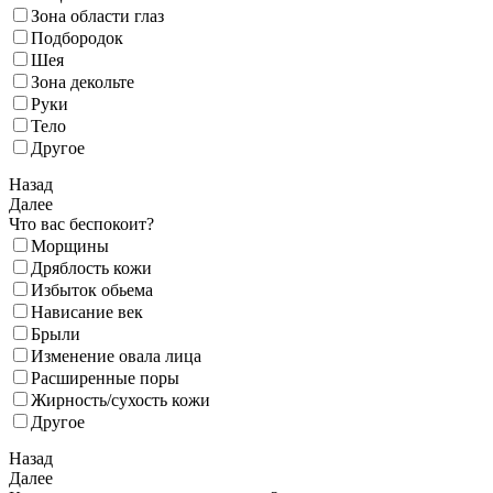
Зона области глаз
Подбородок
Шея
Зона декольте
Руки
Тело
Другое
Назад
Далее
Что вас беспокоит?
Морщины
Дряблость кожи
Избыток обьема
Нависание век
Брыли
Изменение овала лица
Расширенные поры
Жирность/сухость кожи
Другое
Назад
Далее