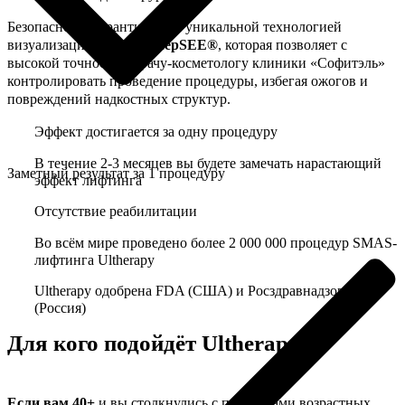
Безопасность гарантируется уникальной технологией
визуализации
Ulthera DeepSEE®
, которая позволяет с
высокой точностью врачу-косметологу клиники «Софитэль»
контролировать проведение процедуры, избегая ожогов и
повреждений надкостных структур.
Эффект достигается за одну процедуру
В течение 2-3 месяцев вы будете замечать нарастающий
Заметный результат за 1 процедуру
эффект лифтинга
Отсутствие реабилитации
Во всём мире проведено более 2 000 000 процедур SMAS-
лифтинга Ultherapy
Ultherapy одобрена FDA (США) и Росздравнадзором
(Россия)
Для кого подойдёт Ultherapy?
Если вам 40+
и вы столкнулись с признаками возрастных