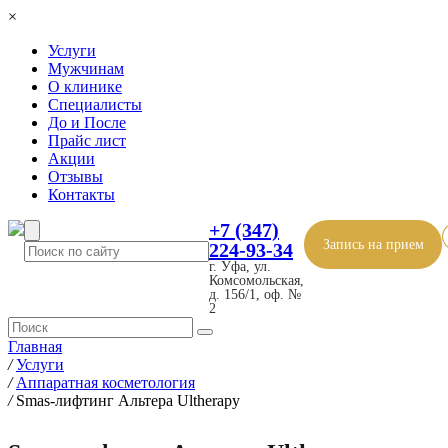
×
Услуги
Мужчинам
О клинике
Специалисты
До и После
Прайс лист
Акции
Отзывы
Контакты
+7 (347)
Запись на прием
224-93-34
г. Уфа, ул.
Комсомольская,
д. 156/1, оф. №
2
Главная
/
Услуги
/
Аппаратная косметология
/
Smas-лифтинг Альтера Ultherapy