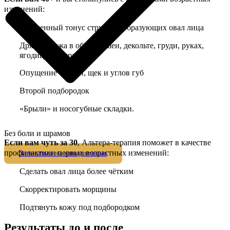
изменений:
Сниженный тонус структур, образующих овал лица
Дряблая кожа в области шеи, декольте, груди, руках,
ягодицах, бёдрах
Опущение бровей, щек и углов губ
Второй подбородок
«Брыли» и носогубные складки.
Без боли и шрамов
Если вам чуть за 30
, Альтера-терапия поможет в качестве
профилактики первых возрастных изменений:
Записаться на консультацию
Cделать овал лица более чётким
Скорректировать морщины
Подтянуть кожу под подбородком
Результаты до и после