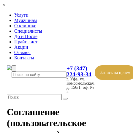
×
Услуги
Мужчинам
О клинике
Специалисты
До и После
Прайс лист
Акции
Отзывы
Контакты
+7 (347)
Запись на прием
224-93-34
г. Уфа, ул.
Комсомольская,
д. 156/1, оф. №
2
Соглашение
(пользовательское