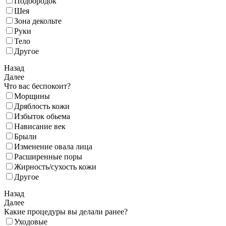
Подбородок
Шея
Зона декольте
Руки
Тело
Другое
Назад
Далее
Что вас беспокоит?
Морщины
Дряблость кожи
Избыток обьема
Нависание век
Брыли
Изменение овала лица
Расширенные поры
Жирность/сухость кожи
Другое
Назад
Далее
Какие процедуры вы делали ранее?
Уходовые