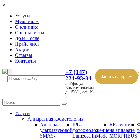
×
Услуги
Мужчинам
О клинике
Специалисты
До и После
Прайс лист
Акции
Отзывы
Контакты
+7 (347)
Запись на прием
224-93-34
г. Уфа, ул.
Комсомольская,
д. 156/1, оф. №
2
Услуги
Аппаратная косметология
Альтера-
IPL-
RF-лифтинг
Ф
ультразвуковой
фотоомоложение
на аппарате
т
SMAS-
Lumecca InMode
MORPHEUS