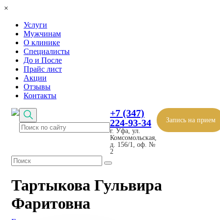
×
Услуги
Мужчинам
О клинике
Специалисты
До и После
Прайс лист
Акции
Отзывы
Контакты
+7 (347)
Запись на прием
224-93-34
г. Уфа, ул.
Комсомольская,
д. 156/1, оф. №
2
Тартыкова Гульвира
Фаритовна