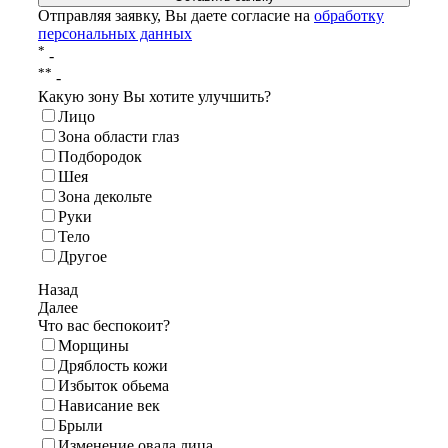
Отправляя заявку, Вы даете согласие на
обработку
персональных данных
*
-
**
-
Какую зону Вы хотите улучшить?
Лицо
Зона области глаз
Подбородок
Шея
Зона декольте
Руки
Тело
Другое
Назад
Далее
Что вас беспокоит?
Морщины
Дряблость кожи
Избыток обьема
Нависание век
Брыли
Изменение овала лица