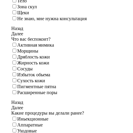
Тело
Зона скул
Щеки
Не знаю, мне нужна консультация
Назад
Далее
Что вас беспокоит?
Активная мимика
Морщины
Дряблость кожи
Жирность кожи
Сосуды
Избыток обьема
Сухость кожи
Пигментные пятна
Расширенные поры
Назад
Далее
Какие процедуры вы делали ранее?
Иньекционные
Аппаратные
Уходовые