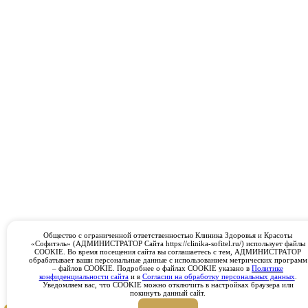
Общество с ограниченной ответственностью Клиника Здоровья и Красоты
«Софитэль» (АДМИНИСТРАТОР Сайта https://clinika-sofitel.ru/) использует файлы
COOKIE. Во время посещения сайта вы соглашаетесь с тем, АДМИНИСТРАТОР
обрабатывает ваши персональные данные с использованием метрических программ
– файлов COOKIE. Подробнее о файлах COOKIE указано в
Политике
конфиденциальности сайта
и в
Согласии на обработку персональных данных
.
Уведомляем вас, что COOKIE можно отключить в настройках браузера или
покинуть данный сайт.